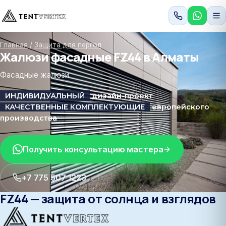
Главная
/
Защита для пергол
Жалюзи фасадные FZ44 в Алматы
Фасадные жалюзи
ИНДИВИДУАЛЬНЫЙ
дизайн-проект
КАЧЕСТВЕННЫЕ КОМПЛЕКТУЮЩИЕ
европейского
производства
Получить консультацию мастера
+7 775 507 1223
FZ44 — защита от солнца и взглядов