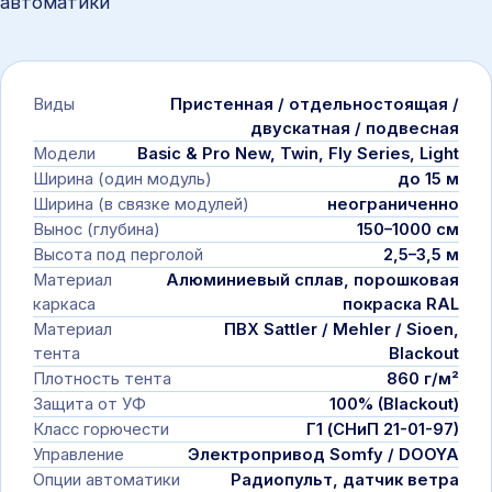
автоматики
Виды
Пристенная / отдельностоящая /
двускатная / подвесная
Модели
Basic & Pro New, Twin, Fly Series, Light
Ширина (один модуль)
до 15 м
Ширина (в связке модулей)
неограниченно
Вынос (глубина)
150–1000 см
Высота под перголой
2,5–3,5 м
Материал
Алюминиевый сплав, порошковая
каркаса
покраска RAL
Материал
ПВХ Sattler / Mehler / Sioen,
тента
Blackout
Плотность тента
860 г/м²
Защита от УФ
100% (Blackout)
Класс горючести
Г1 (СНиП 21-01-97)
Управление
Электропривод Somfy / DOOYA
Опции автоматики
Радиопульт, датчик ветра