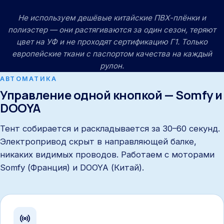
Не используем дешёвые китайские ПВХ-плёнки и
полиэстер — они растягиваются за один сезон, теряют
цвет на УФ и не проходят сертификацию Г1. Только
европейские ткани с паспортом качества на каждый
рулон.
АВТОМАТИКА
Управление одной кнопкой — Somfy и
DOOYA
Тент собирается и раскладывается за 30–60 секунд.
Электропривод скрыт в направляющей балке,
никаких видимых проводов. Работаем с моторами
Somfy (Франция) и DOOYA (Китай).