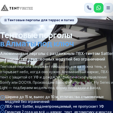
Тентовые перголы для террас и патио
Тентовые перголы
в Алматы под ключ
Алюминиевые перголы с раздвижным ПВХ-тентом Sattler
— количество стыковочных модулей без ограничений
Тентовая пергола закрывает площадку, когда нужна тень, и
открывает небо, когда оно нужно. Алюминиевый каркас, ПВХ-
тент с защитой от УФ и дождя, автоматическое управление
Somfy или DOOYA. Производим Basic & Pro New, Twin, Fly Series и
Light — подбираем модель под форму площадки и фасад.
Ширина до 15 м, вынос до 10 м, количество стыковочных
модулей без ограничений
ПВХ-тент Sattler, водонепроницаемый, не пропускает УФ
Гарантия 2 года на всё — каркас, тент, автоматику и монтаж