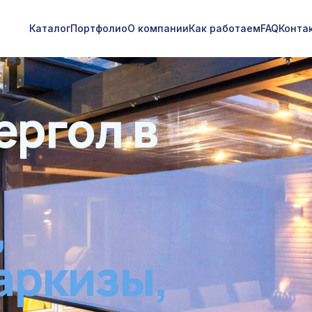
Каталог
Портфолио
О компании
Как работаем
FAQ
Конта
ергол в
,
аркизы,