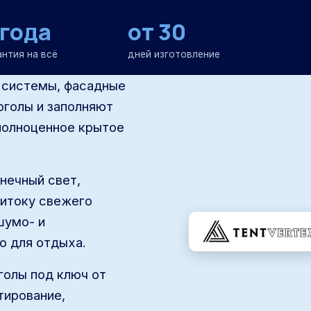
 года
от 30
антия на всё
дней изготовление
 системы, фасадные
рголы и заполняют
полноценное крытое
нечный свет,
ритоку свежего
шумо- и
о для отдыха.
голы под ключ от
тирование,