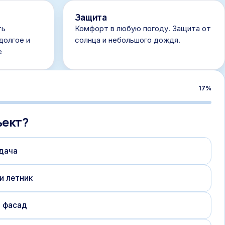
Защита
ть
Комфорт в любую погоду. Защита от
долгое и
солнца и небольшого дождя.
е
17
%
ъект?
дача
и летник
и фасад