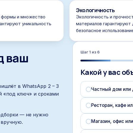
Экологичность
 формы и множество
Экологичность и прочнос
рантируют уникальность
материалов гарантируют 
безопасное использовани
д ваш
Шаг
1
из
6
Какой у вас об
ришлёт в WhatsApp 2 – 3
Частный дом или 
й «под ключ» и сроками
Ресторан, кафе ил
одборки — не нужно
Магазин, офис ил
 вручную.