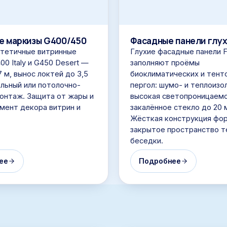
е маркизы G400/450
Фасадные панели глух
стетичные витринные
Глухие фасадные панели 
00 Italy и G450 Desert —
заполняют проёмы
 м, вынос локтей до 3,5
биоклиматических и тент
альный или потолочно-
пергол: шумо- и теплоизо
онтаж. Защита от жары и
высокая светопроницаемо
мент декора витрин и
закалённое стекло до 20 
Жёсткая конструкция фо
закрытое пространство т
беседки.
ее
Подробнее