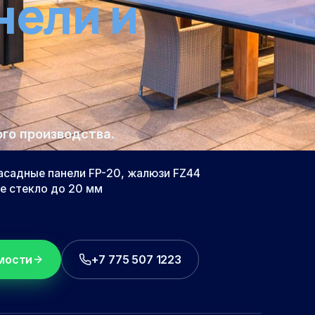
нели и
о производства.
асадные панели FP-20, жалюзи FZ44
ое стекло до 20 мм
мости
+7 775 507 1223