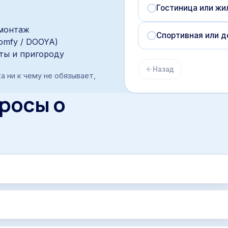
Гостиница или жи
 монтаж
Спортивная или д
Somfy / DOOYA)
аты и пригороду
Назад
а ни к чему не обязывает,
росы о