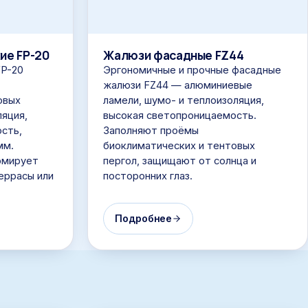
ие FP-20
Жалюзи фасадные FZ44
FP-20
Эргономичные и прочные фасадные
жалюзи FZ44 — алюминиевые
овых
ламели, шумо- и теплоизоляция,
ляция,
высокая светопроницаемость.
сть,
Заполняют проёмы
мм.
биоклиматических и тентовых
рмирует
пергол, защищают от солнца и
еррасы или
посторонних глаз.
Подробнее