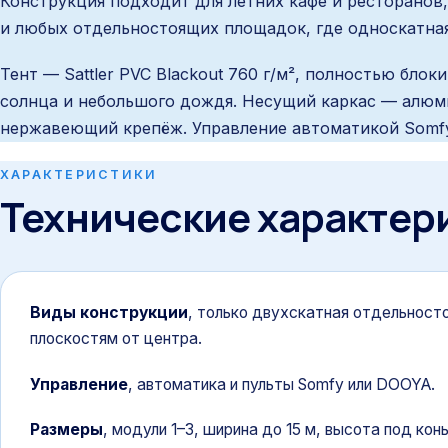
Конструкция подходит для летних кафе и ресторанов,
и любых отдельностоящих площадок, где односкатная
Тент — Sattler PVC Blackout 760 г/м², полностью бло
солнца и небольшого дождя. Несущий каркас — алюм
нержавеющий крепёж. Управление автоматикой Somfy 
ХАРАКТЕРИСТИКИ
Технические характер
Виды конструкции
,
только двухскатная отдельносто
плоскостям от центра.
Управление
,
автоматика и пульты Somfy или DOOYA.
Размеры
,
модули 1–3, ширина до 15 м, высота под конь