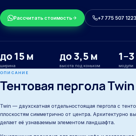
Рассчитать стоимость
+7 775 507 122
до 15 м
до 3,5 м
1–3
ширина
высота под коньком
модули
ОПИСАНИЕ
Тентовая пергола
Twin
Twin — двухскатная отдельностоящая пергола с тент
плоскостям симметрично от центра. Архитектурно вы
делает её узнаваемым элементом ландшафта.