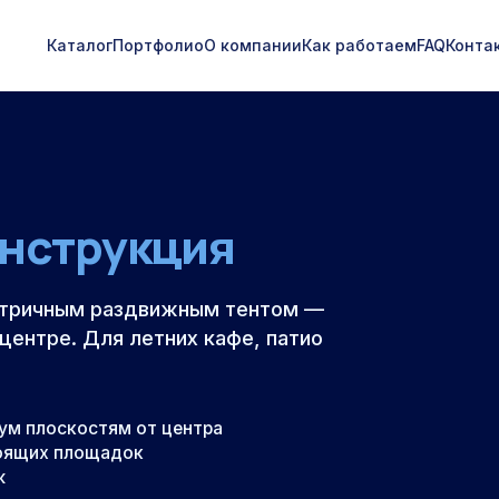
Каталог
Портфолио
О компании
Как работаем
FAQ
Конта
онструкция
етричным раздвижным тентом —
центре. Для летних кафе, патио
ум плоскостям от центра
тоящих площадок
ж