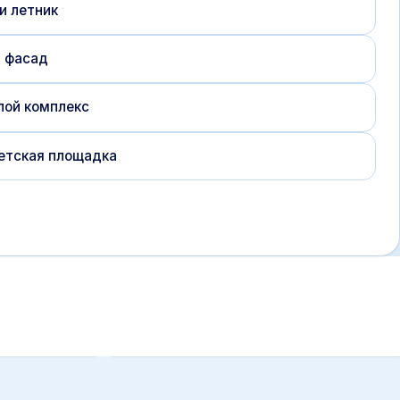
и летник
и фасад
лой комплекс
етская площадка
ке
Алюминиевый каркас и тент
Sattler 760 г/м²