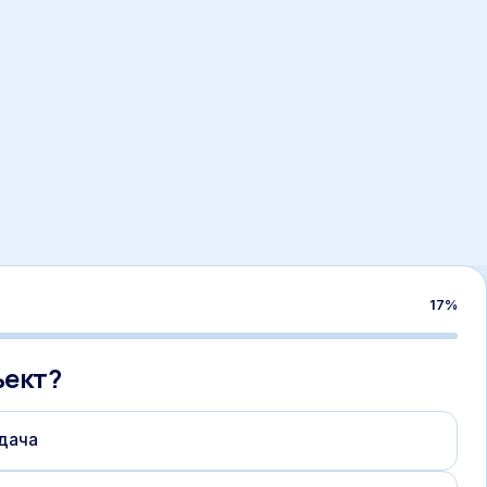
17
%
ъект?
дача