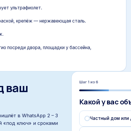
ирует ультрафиолет.
раской, крепёж — нержавеющая сталь.
ж.
тио посреди двора, площадки у бассейна,
д ваш
Шаг
1
из
6
Какой у вас об
ришлёт в WhatsApp 2 – 3
Частный дом или 
й «под ключ» и сроками