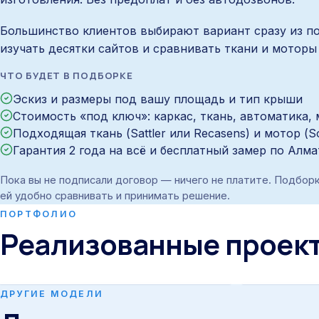
Большинство клиентов выбирают вариант сразу из п
изучать десятки сайтов и сравнивать ткани и моторы
ЧТО БУДЕТ В ПОДБОРКЕ
Эскиз и размеры под вашу площадь и тип крыши
Стоимость «под ключ»: каркас, ткань, автоматика,
Подходящая ткань (Sattler или Recasens) и мотор (
Гарантия 2 года на всё и бесплатный замер по Алм
Пока вы не подписали договор — ничего не платите. Подборк
ей удобно сравнивать и принимать решение.
ПОРТФОЛИО
Реализованные проек
Twin — двухскатная
Симметрич
отдельностоящая пергола
коньком в
ДРУГИЕ МОДЕЛИ