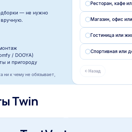
Ресторан, кафе ил
одборки — не нужно
Магазин, офис ил
 вручную.
Гостиница или жи
 монтаж
Спортивная или д
Somfy / DOOYA)
аты и пригороду
Назад
а ни к чему не обязывает,
ты
Twin
ный раздвижной тент с
Twin на летней площад
 центре
ресторана