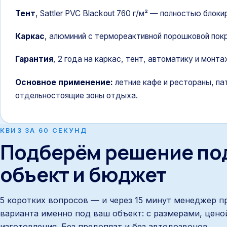
Тент
,
Sattler PVC Blackout 760 г/м² — полностью блок
Каркас
,
алюминий с термореактивной порошковой пок
Гарантия
,
2 года на каркас, тент, автоматику и монта
Основное применение:
летние кафе и рестораны, па
отдельностоящие зоны отдыха.
КВИЗ ЗА 60 СЕКУНД
Подберём решение по
объект и бюджет
5 коротких вопросов — и через 15 минут менеджер п
варианта именно под ваш объект: с размерами, цено
изготовления. Без предоплат и без автодозвонов.