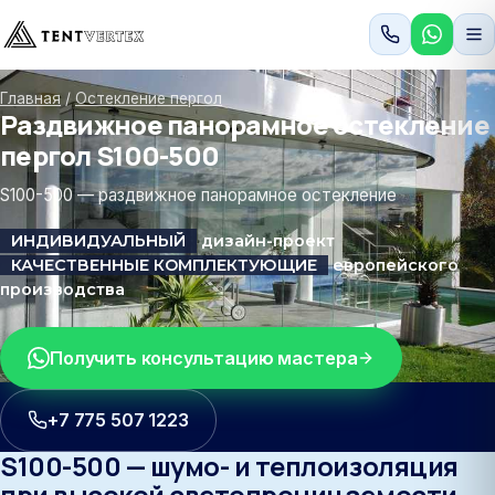
Главная
/
Остекление пергол
Раздвижное панорамное остекление
пергол S100-500
S100-500 — раздвижное панорамное остекление
ИНДИВИДУАЛЬНЫЙ
дизайн-проект
КАЧЕСТВЕННЫЕ КОМПЛЕКТУЮЩИЕ
европейского
производства
Получить консультацию мастера
+7 775 507 1223
S100-500 — шумо- и теплоизоляция
при высокой светопроницаемости