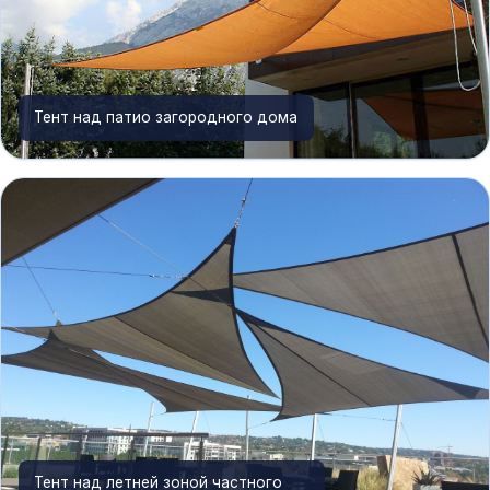
Тент над патио загородного дома
Тент над летней зоной частного