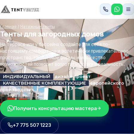
Главная
/
Натяжные тенты
Тенты для загородных домов
На террасе или у бассейна создайте для себя по-
настоящему комфортное и эстетически привлекательное
пространство. Необычные формы и множество
возможностей позволят воплотить сказку в реальность.
ИНДИВИДУАЛЬНЫЙ
дизайн-проект
КАЧЕСТВЕННЫЕ КОМПЛЕКТУЮЩИЕ
европейского
производства
Получить консультацию мастера
+7 775 507 1223